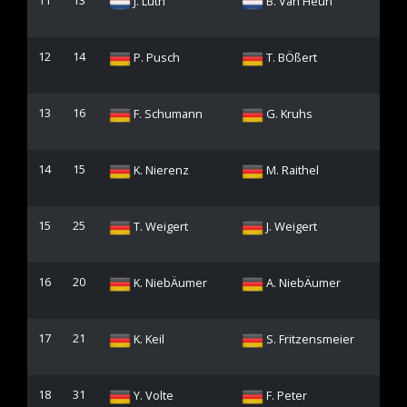
11
13
J. Luth
B. Van Heun
12
14
P. Pusch
T. BÖßert
13
16
F. Schumann
G. Kruhs
14
15
K. Nierenz
M. Raithel
15
25
T. Weigert
J. Weigert
16
20
K. NiebÄumer
A. NiebÄumer
17
21
K. Keil
S. Fritzensmeier
18
31
Y. Volte
F. Peter