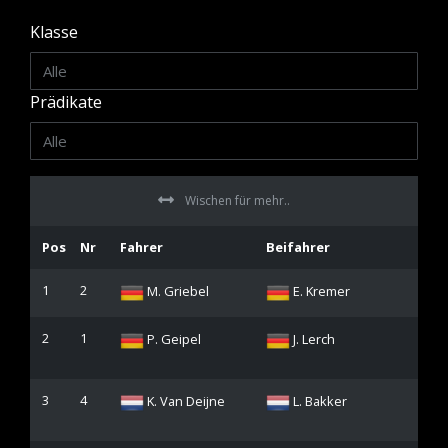
Klasse
Prädikate
Wischen für mehr..
Pos
Nr
Fahrer
Beifahrer
Au
1
2
M. Griebel
E. Kremer
2
1
P. Geipel
J. Lerch
3
4
K. Van Deijne
L. Bakker