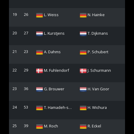
19
26
L. Weiss
N. Hainke
20
27
L. Kurstjens
T. Dijkmans
21
23
A. Dahms
P. Schubert
22
29
M. Fuhlendorf
J. Schurmann
23
36
G. Brouwer
H. Van Goor
24
53
T. Hamadeh-spaniol
H. Wichura
25
39
M. Roch
R. Eckel