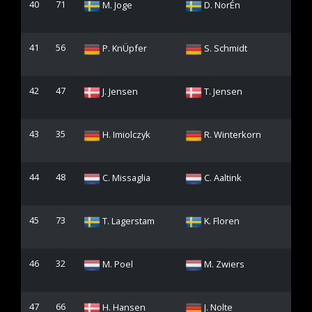
40
71
M. Joge
D. NorÉn
41
56
P. KnÜpfer
S. Schmidt
42
47
J. Jensen
T. Jensen
43
35
H. Imiolczyk
R. Winterkorn
44
48
C. Missaglia
C. Aaltink
45
73
T. Lagerstam
K. Floren
46
32
M. Poel
M. Zwiers
47
66
H. Hansen
J. Nolte