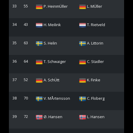
33
55
P. HeinmÜller
L. MÜller
34
43
H. Meilink
T. Rietveld
35
63
S. Helin
A. Littorin
36
64
T. Schwaiger
C. Stadler
37
52
A. SchÜtt
K. Finke
38
70
V. MÅrtensson
C. Floberg
39
72
Ø. Hansen
L. Hansen