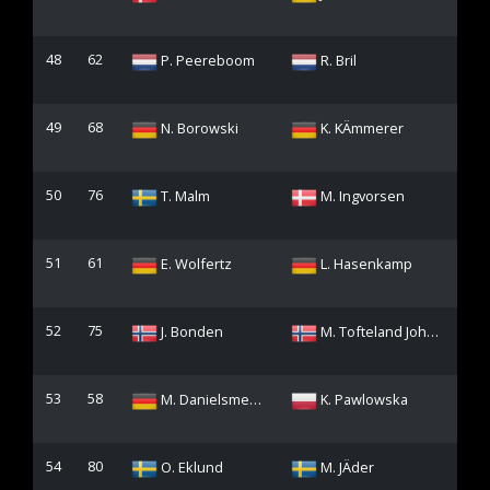
48
62
P. Peereboom
R. Bril
49
68
N. Borowski
K. KÄmmerer
50
76
T. Malm
M. Ingvorsen
51
61
E. Wolfertz
L. Hasenkamp
52
75
J. Bonden
M. Tofteland Johansen
53
58
M. Danielsmeyer
K. Pawlowska
54
80
O. Eklund
M. JÄder