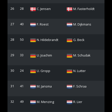
26
28
C. Jensen
M. Fasterholdt
27
40
F. Roest
M. Dijkmans
28
50
N. Hildebrandt
G. Beck
29
33
U. Joachim
M. Schudak
30
24
U. Gropp
N. Lutter
31
41
M. Jansma
F. Schraa
32
49
M. Menzing
R. Lier