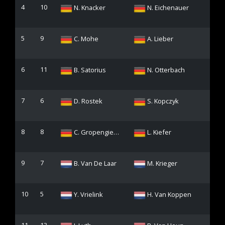
4
10
N. Knacker
N. Eichenauer
5
9
C. Mohe
A. Lieber
6
11
B. Satorius
N. Otterbach
7
6
D. Rostek
S. Kopczyk
8
8
C. Gropengiesser
L. Kiefer
9
7
B. Van De Laar
M. Krieger
10
5
Y. Vrielink
H. Van Koppen